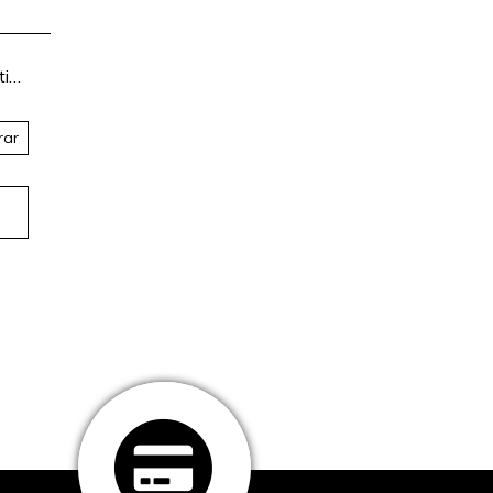
tia
ar