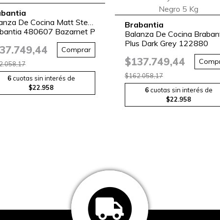
abantia
anza De Cocina Matt Steel
Brabantia
bantia 480607 Bazarnet P
Balanza De Cocina Braban
tt
Plus Dark Grey 122880
37.749,44
Comprar
Bazarnet Negro 5 Kg
$137.749,44
Compr
2.058,17
$162.058,17
6
cuotas sin interés de
$22.958
6
cuotas sin interés de
$22.958