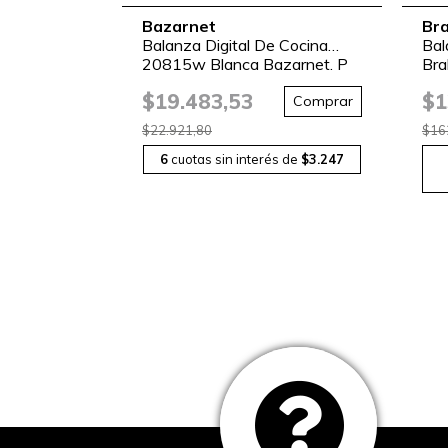
Bazarnet
Br
Balanza Digital De Cocina
Bal
20815w Blanca Bazarnet. P
Bra
Blanco
Ma
$19.483,53
$1
Comprar
$22.921,80
$16
6
cuotas sin interés de
$3.247