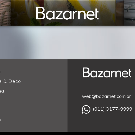
a
 & Deco
na
web@bazarnet.com.ar
o
(011) 3177-9999
s