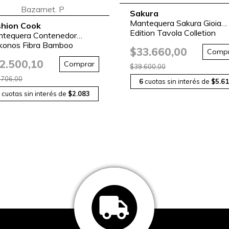
Sakura
Mantequera Sakura Gioia
shion Cook
Edition Tavola Colletion
tequera Contenedor
25419 P Vidrio
onos Fibra Bamboo
$33.660,00
Compr
09 Bazarnet. P
2.500,10
Comprar
$39.600,00
.706,00
6
cuotas sin interés de
$5.6
cuotas sin interés de
$2.083